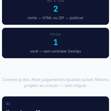
Até o link
2
conta → HTML ou ZIP → publicar
Equipe
1
você — sem contratar DevOps
Hospedar → vender → escalar
numa plataforma
Comece grátis. Ative pagamentos quando quiser. Mesmo
projeto ao crescer — sem migrar.
01