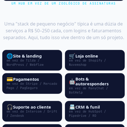
UM HUB EM VEZ DE UM ZOOLÓGICO DE ASSINATURAS
10 assinaturas → 1 conta
Uma "stack de pequeno negócio" típica é uma dúzia de
serviços a R$ 50–250 cada, com logins e faturamentos
separados. Aqui, tudo isso vive dentro de um só projeto.
🌐
🛒
Site & landing
Loja online
em vez de Tilda /
em vez de Shopify /
WordPress / Webflow
Nuvemshop
💳
Bots &
Pagamentos
🤖
autoresponders
em vez de Stripe / Mercado
Pago / PagSeguro
em vez de ManyChat /
BotHelp
🎧
📇
Suporte ao cliente
CRM & funil
em vez de Intercom / Drift
em vez de HubSpot /
/ Zendesk
Pipedrive / RD