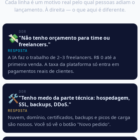
Cada linha é um motivo real pelo qual pessoas adiam o
lançamento. À direita — o que aqui é diferente.
DOR
💸
"Não tenho orçamento para time ou
freelancers."
RESPOSTA
A IA faz o trabalho de 2–3 freelancers. R$ 0 até a
primeira venda. A taxa da plataforma só entra em
pagamentos reais de clientes.
DOR
🛠️
"Tenho medo da parte técnica: hospedagem,
SSL, backups, DDoS."
RESPOSTA
Nuvem, domínio, certificados, backups e picos de carga
são nossos. Você só vê o botão "Novo pedido".