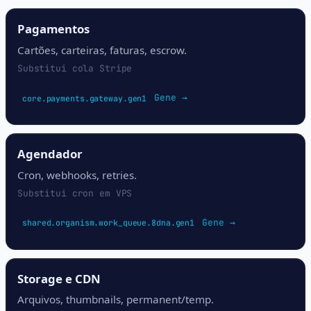
Pagamentos
Cartões, carteiras, faturas, escrow.
Substitui cola Stripe
Gene →
core.payments.gateway.gen1
Agendador
Cron, webhooks, retries.
Substitui cron em VPS
Gene →
shared.organism.work_queue.8dna.gen1
Storage e CDN
Arquivos, thumbnails, permanent/temp.