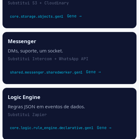
Substitui S3 + Cloudinary
Gene →
core.storage.objects.gen1
Messenger
DMs, suporte, um socket.
Substitui Intercom + WhatsApp API
Gene →
shared.messenger.sharedworker.gen1
Logic Engine
Regras JSON em eventos de dados.
Substitui Zapier
Gene →
core.logic.rule_engine.declarative.gen1