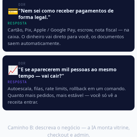
DOR
💳
"Nem sei como receber pagamentos de
forma legal."
RESPOSTA
Cartão, Pix, Apple / Google Pay, escrow, nota fiscal — na
caixa. O dinheiro vai direto para você, os documentos
saem automaticamente.
DOR
📈
"E se aparecerem mil pessoas ao mesmo
tempo — vai cair?"
RESPOSTA
Autoescala, filas, rate limits, rollback em um comando.
Quanto mais pedidos, mais estável — você só vê a
receita entrar.
Veja ao vivo
Caminho B: descreva o negócio — a IA monta vitrine,
checkout e admin.