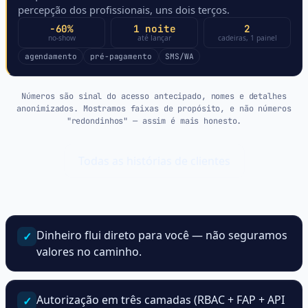
percepção dos profissionais, uns dois terços.
−60%
1 noite
2
no-show
até lançar
cadeiras, 1 painel
agendamento
pré-pagamento
SMS/WA
Números são sinal do acesso antecipado, nomes e detalhes
anonimizados. Mostramos faixas de propósito, e não números
"redondinhos" — assim é mais honesto.
Todas as histórias de clientes
Por que confiam na gente
Dinheiro flui direto para você — não seguramos
✓
valores no caminho.
Autorização em três camadas (RBAC + FAP + API
✓