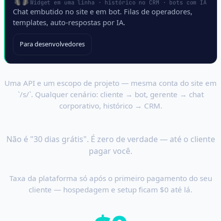
Widget em uma linha · histórico no CRM · bots com IA
Chat embutido no site e em bot. Filas de operadores,
templates, auto-respostas por IA.
Para desenvolvedores
Uma API e um escopo de projeto — mesma conta do site em
`/s/`. Qualquer cenário: cliente → bot, gerente → chat
corporativo, histórico → CRM.
Começar custa $0
Não é "30 dias grátis". É zero de verdade — até o cliente
pagar você.
Taxa da plataforma só após o primeiro pagamento do seu
cliente — hospedagem e setup ficam $0 até lá.