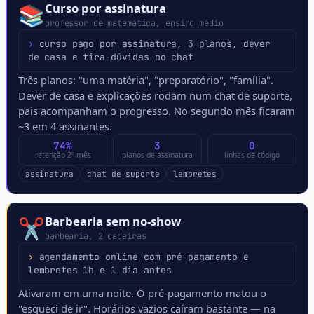
Curso por assinatura
📚
professor de matemática, ensino médio
›
curso pago por assinatura, 3 planos, dever
de casa e tira-dúvidas no chat
Três planos: "uma matéria", "preparatório", "família".
Dever de casa e explicações rodam num chat de suporte,
pais acompanham o progresso. No segundo mês ficaram
~3 em 4 assinantes.
74%
3
0
retenção 2º mês
planos de assinatura
linhas de código
assinatura
chat de suporte
lembretes
Barbearia sem no-show
✂️
barbearia, 2 cadeiras
›
agendamento online com pré-pagamento e
lembretes 1h e 1 dia antes
Ativaram em uma noite. O pré-pagamento matou o
"esqueci de ir". Horários vazios caíram bastante — na