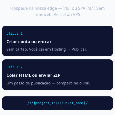
Hospede na nossa edge — `/s/` ou SPA `/a/`. Sem
Timeweb, Vercel ou VPS.
Clique 1
Criar conta ou entrar
Sem cartão. Você cai em Hosting → Publicar.
Clique 2
Colar HTML ou enviar ZIP
Um passo de publicação — compartilhe o link.
/s/{project_id}/{bucket_name}/