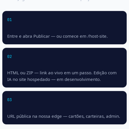
01
Clique 1 — abrir Hosting
Entre e abra Publicar — ou comece em /host-site.
02
Clique 2 — Publicar
HTML ou ZIP — link ao vivo em um passo. Edição com
IA no site hospedado — em desenvolvimento.
03
Cliente abre o link
URL pública na nossa edge — cartões, carteiras, admin.