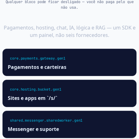
Qualquer bloco pode ficar desligado — você não paga pelo que
não usa.
Um projeto, vários módulos
Pagamentos, hosting, chat, IA, lógica e RAG — um SDK e
um painel, não seis fornecedores.
core.payments.gateway.gen1
Pagamentos e carteiras
core.hosting.bucket.gen1
Sites e apps em `/s/`
shared.messenger.sharedworker.gen1
Messenger e suporte