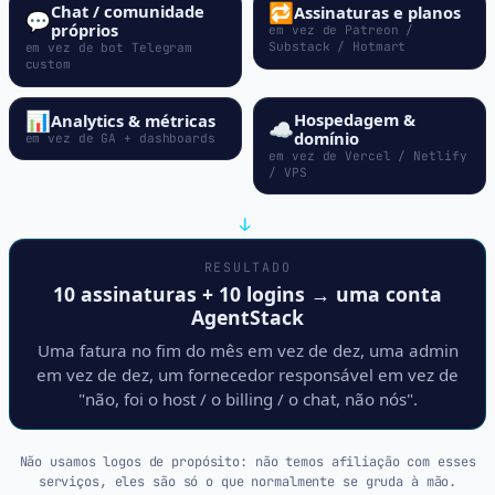
🔁
Chat / comunidade
Assinaturas e planos
💬
próprios
em vez de Patreon /
Substack / Hotmart
em vez de bot Telegram
custom
📊
Hospedagem &
Analytics & métricas
☁️
domínio
em vez de GA + dashboards
em vez de Vercel / Netlify
/ VPS
↓
RESULTADO
10 assinaturas + 10 logins → uma conta
AgentStack
Uma fatura no fim do mês em vez de dez, uma admin
em vez de dez, um fornecedor responsável em vez de
"não, foi o host / o billing / o chat, não nós".
Não usamos logos de propósito: não temos afiliação com esses
serviços, eles são só o que normalmente se gruda à mão.