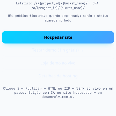
Estático: /s/{project_id}/{bucket_name}/ · SPA:
/a/{project_id}/{bucket_name}/
URL pública fica ativa quando edge_ready; senão o status
aparece no hub.
Hospedar site
Testar demo (1 h grátis) →
Loja demo ao vivo
Detalhes de hosting
Clique 2 — Publicar
—
HTML ou ZIP — link ao vivo em um
passo. Edição com IA no site hospedado — em
desenvolvimento.
O que você pode vender ou
lançar