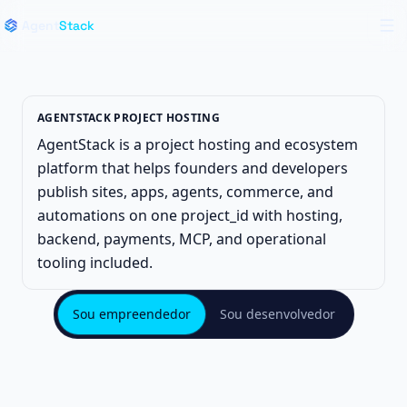
Live region for announcements
Skip to main content
Skip to navigation
Agent
Stack
Ab
AGENTSTACK PROJECT HOSTING
AgentStack is a project hosting and ecosystem
platform that helps founders and developers
publish sites, apps, agents, commerce, and
automations on one project_id with hosting,
backend, payments, MCP, and operational
tooling included.
Sou empreendedor
Sou desenvolvedor
Hospedagem grátis em 2
cliques — site, jogo ou