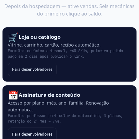
Depois da hospedagem — ative vendas. Seis mecânicas
do primeiro clique ao saldo.
🛒
Loja ou catálogo
Vitrine, carrinho, cartão, recibo automático.
Exemplo: cerâmica artesanal, ~40 SKUs, primeiro pedido
pago em 2 dias após publicar o link.
Para desenvolvedores
📅
Assinatura de conteúdo
Acesso por plano: mês, ano, família. Renovação
automática.
Exemplo: professor particular de matemática, 3 planos,
retenção do 2º mês ≈ 74%.
Para desenvolvedores