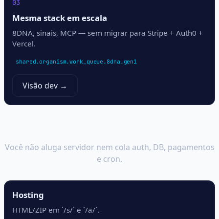
03
Mesma stack em escala
8DNA, sinais, MCP — sem migrar para Stripe + Auth0 +
Vercel.
shared.organism.work_queue.8dna.gen1
Visão dev →
Plataforma embutida — não
um monte de SaaS
Você não aluga servidor nem cola auth, DB, pagamentos
e cron.
Hosting
HTML/ZIP em `/s/` e `/a/`.