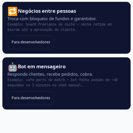
🔁
Negócios entre pessoas
Troca com bloqueio de fundos e garantidor.
Exemplo: board freelance de nicho — verba retida em
escrow até a aprovação do cliente.
Para desenvolvedores
🤖
Bot em mensageiro
Responde clientes, recebe pedidos, cobra.
Exemplo: café perto do metrô — bot fecha pedido em ~40
segundos vs 3 minutos no chat manual.
Para desenvolvedores
Isto é para você se alguma
destas frases parece familiar