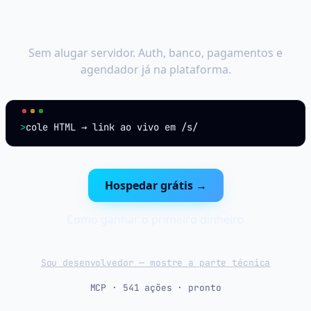
serviço
Sem alugar servidor. Auth, banco, pagamentos e
agendador já na plataforma.
>
cole HTML → link ao vivo em /s/
Hospedar grátis →
Como ganhar o primeiro dinheiro
Sou desenvolvedor — mostre a parte técnica
MCP · 541 ações · pronto
Dois cliques até um link público