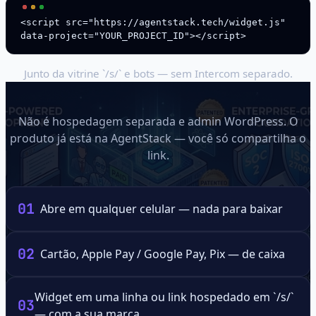
<script src="https://agentstack.tech/widget.js" 
data-project="YOUR_PROJECT_ID"></script>
Junto da vitrine `/s/` e bots — sem Intercom separado.
Seu negócio é um link
Não é hospedagem separada e admin WordPress. O
produto já está na AgentStack — você só compartilha o
link.
0
1
Abre em qualquer celular — nada para baixar
0
2
Cartão, Apple Pay / Google Pay, Pix — de caixa
Widget em uma linha ou link hospedado em `/s/`
0
3
— com a sua marca