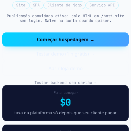
Site
SPA
Cliente de jogo
Serviço API
Publicação convidada ativa: cole HTML em /host-site
sem login. Salve na conta quando quiser.
Começar hospedagem →
Testar demo (1 h grátis) →
Abrir loja demo
Testar backend sem cartão →
Para começar
$0
taxa da plataforma só depois que seu cliente pagar