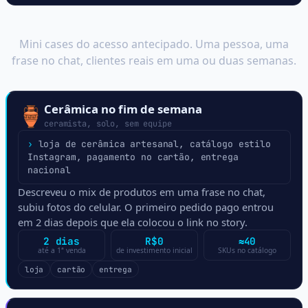
O que já construíram
Mini cases do acesso antecipado. Uma pessoa, uma
frase no chat, clientes reais em uma ou duas semanas.
Cerâmica no fim de semana
🏺
ceramista, solo, sem equipe
›
loja de cerâmica artesanal, catálogo estilo
Instagram, pagamento no cartão, entrega
nacional
Descreveu o mix de produtos em uma frase no chat,
subiu fotos do celular. O primeiro pedido pago entrou
em 2 dias depois que ela colocou o link no story.
2 dias
R$0
≈40
até a 1ª venda
de investimento inicial
SKUs no catálogo
loja
cartão
entrega