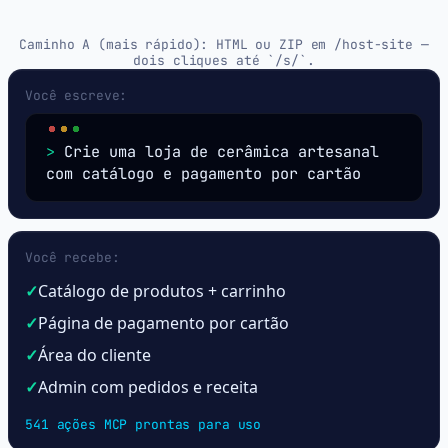
Caminho A (mais rápido): HTML ou ZIP em /host-site —
dois cliques até `/s/`.
Você escreve:
>
Crie uma loja de cerâmica artesanal
com catálogo e pagamento por cartão
Você recebe:
✓
Catálogo de produtos + carrinho
✓
Página de pagamento por cartão
✓
Área do cliente
✓
Admin com pedidos e receita
541
ações MCP prontas para uso