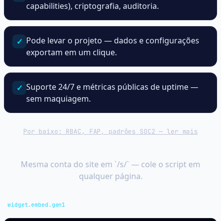
capabilities), criptografia, auditoria.
Pode levar o projeto — dados e configurações
✓
exportam em um clique.
Suporte 24/7 e métricas públicas de uptime —
✓
sem maquiagem.
Por baixo: RBAC, FAP, padrões SOC2 — ler mais
Widget de suporte — uma linha
Mesma conta do site em `/s/` — cole o script em
qualquer página.
widget.embed.gen1