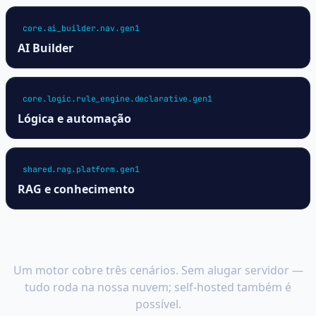
core.ai_builder.nav.gen1
AI Builder
core.logic.rule_engine.declarative.gen1
Lógica e automação
shared.rag.platform.gen1
RAG e conhecimento
Seu próprio chat — da rede
social ao suporte
Um motor cobre três cenários. Sem alugar servidor —
tudo roda na nossa nuvem; self-hosted também é
possível.