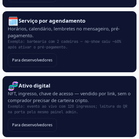
🗓️
Serviço por agendamento
Horários, calendário, lembretes no mensageiro, pré-
pagamento.
Exemplo: barbearia com 2 cadeiras — no-show caiu ~60%
após ativar o pré-pagamento.
Para desenvolvedores
🧬
Ativo digital
NFT, ingresso, chave de acesso — vendido por link, sem o
comprador precisar de carteira cripto.
Exemplo: evento ao vivo com 120 ingressos; leitura do QR
na porta pelo mesmo painel admin.
Para desenvolvedores