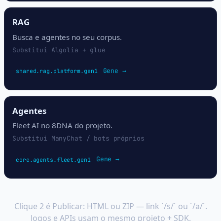
RAG
Busca e agentes no seu corpus.
Substitui Algolia + glue
Gene →
shared.rag.platform.gen1
Agentes
Fleet AI no 8DNA do projeto.
Substitui ManyChat / bots próprios
Gene →
core.agents.fleet.gen1
Site e app — já hospedados
Clique 2 é Publicar: HTML ou ZIP — link `/s/` ou `/a/`.
Jogos e APIs usam o mesmo projeto + SDK.