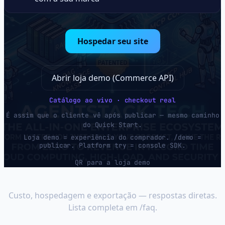
Hospedar seu site
Abrir loja demo (Commerce API)
Catálogo ao vivo · checkout real
É assim que o cliente vê após publicar — mesmo caminho
do Quick Start.
Loja demo = experiência do comprador. /demo =
publicar. Platform try = console SDK.
QR para a loja demo
Antes de publicar
Custo, hospedagem e exportação — respostas diretas.
Lista completa em /faq.