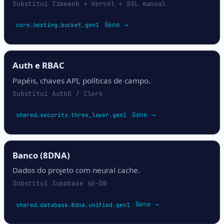
Substitui Timeweb + Vercel + SSL manual
Gene →
core.hosting.bucket.gen1
Auth e RBAC
Papéis, chaves API, políticas de campo.
Substitui Auth0 / Clerk
Gene →
shared.security.three_layer.gen1
Banco (8DNA)
Dados do projeto com neural cache.
Substitui Supabase só-DB
Gene →
shared.database.8dna.unified.gen1